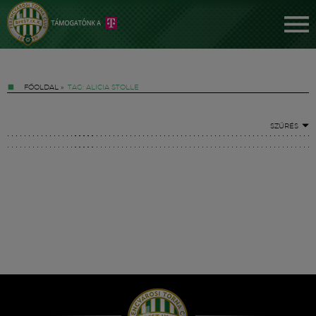
FŐOLDAL
»
TAG: ALICIA STOLLE
SZŰRÉS
Jegyek
FM YouTube +
Hírek