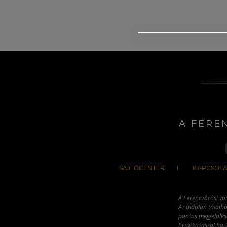
A FERE
SAJTÓCENTER
KAPCSOLA
A Ferencvárosi To
Az oldalon találha
pontos megjelölésé
hivatkozással has