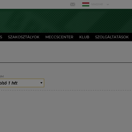
MAGYAR
S
SZAKOSZTÁLYOK
MECCSCENTER
KLUB
SZOLGÁLTATÁSOK
UM
olsó 1 hét