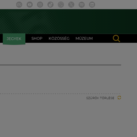
SHOP
KÖZÖSSÉG
MÚZEUM
JEGYEK
SZŰRŐK TÖRLÉSE