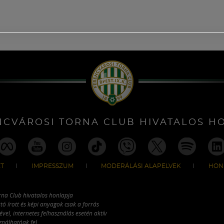
NCVÁROSI TORNA CLUB HIVATALOS H
T
IMPRESSZUM
MODERÁLÁSI ALAPELVEK
HON
rna Club hivatalos honlapja
tó írott és képi anyagok csak a forrás
vel, internetes felhasználás esetén aktív
ználhatóak fel.