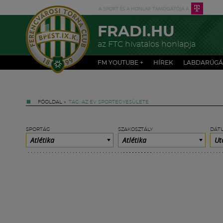
FRADI.HU
az FTC hivatalos honlapja
FM YOUTUBE +
HÍREK
LABDARÚGÁ
FŐOLDAL
»
TAG: AZ ÉV SPORTEGYESÜLETE
SPORTÁG
SZAKOSZTÁLY
DÁT
Atlétika
Atlétika
Ut