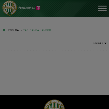
FŐOLDAL
»
TAG: BANGA NÁNDOR
SZŰRÉS
Jegyek
FM YouTube +
Hírek