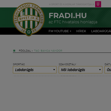
FRADI.HU
az FTC hivatalos honlapja
FM YOUTUBE +
HÍREK
LABDARÚGÁ
FŐOLDAL
»
TAG: BANGA NÁNDOR
SPORTÁG
SZAKOSZTÁLY
DÁT
Labdarúgás
Női labdarúgás
Ös