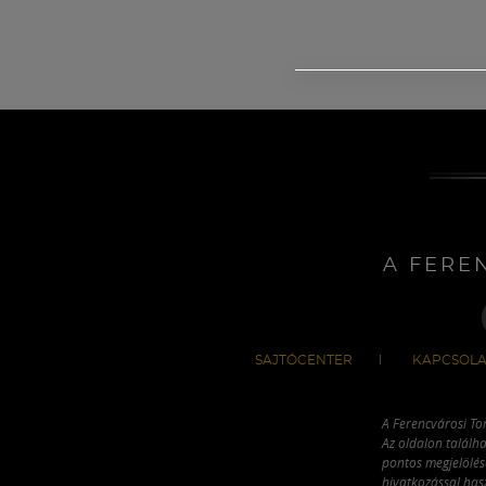
A FERE
SAJTÓCENTER
KAPCSOLA
A Ferencvárosi To
Az oldalon találha
pontos megjelölésé
hivatkozással has