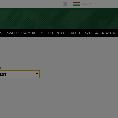
MAGYAR
S
SZAKOSZTÁLYOK
MECCSCENTER
KLUB
SZOLGÁLTATÁSOK
UM
szes