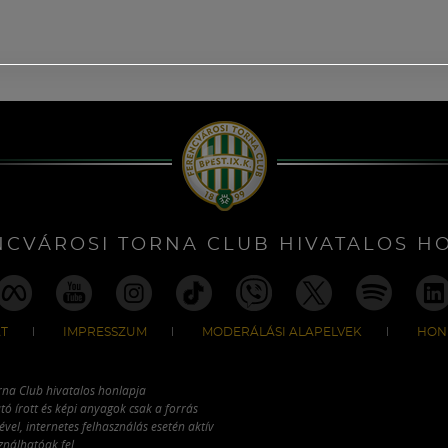
NCVÁROSI TORNA CLUB HIVATALOS H
T
IMPRESSZUM
MODERÁLÁSI ALAPELVEK
HON
rna Club hivatalos honlapja
tó írott és képi anyagok csak a forrás
vel, internetes felhasználás esetén aktív
ználhatóak fel.