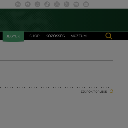
SHOP
KÖZÖSSÉG
MÚZEUM
JEGYEK
SZŰRŐK TÖRLÉSE