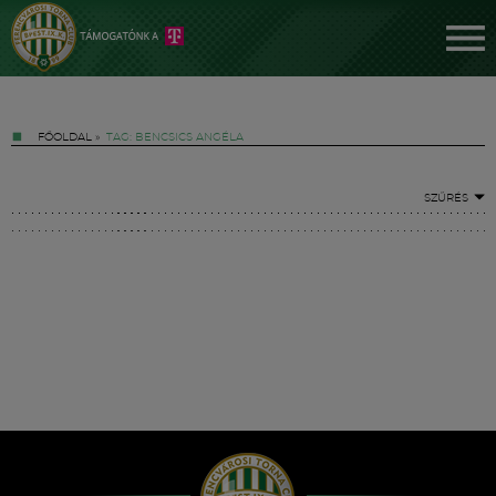
FŐOLDAL
»
TAG: BENCSICS ANGÉLA
SZŰRÉS
Jegyek
FM YouTube +
Hírek