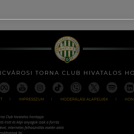
NCVÁROSI TORNA CLUB HIVATALOS H
T
IMPRESSZUM
MODERÁLÁSI ALAPELVEK
HON
rna Club hivatalos honlapja
tó írott és képi anyagok csak a forrás
vel, internetes felhasználás esetén aktív
ználhatóak fel.