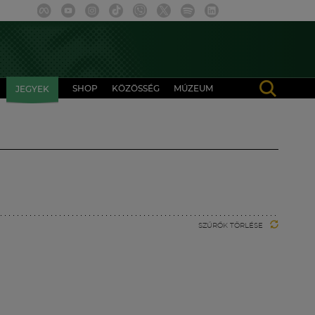
SHOP
KÖZÖSSÉG
MÚZEUM
JEGYEK
SZŰRŐK TÖRLÉSE