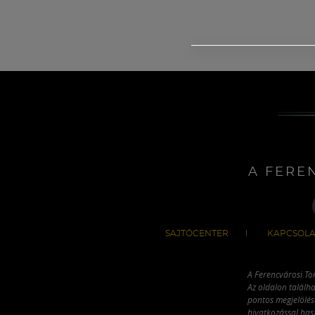
A FERE
SAJTÓCENTER
KAPCSOLA
A Ferencvárosi To
Az oldalon találha
pontos megjelölésé
hivatkozással has