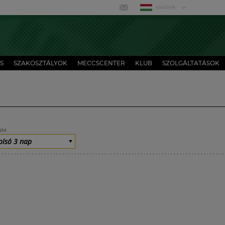
MAGYAR
S
SZAKOSZTÁLYOK
MECCSCENTER
KLUB
SZOLGÁLTATÁSOK
UM
olsó 3 nap