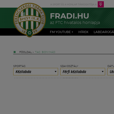
FRADI.HU
az FTC hivatalos honlapja
FM YOUTUBE +
HÍREK
LABDARÚGÁ
FŐOLDAL
»
TAG: BONYHÁD
SPORTÁG
SZAKOSZTÁLY
DÁT
Kézilabda
Férfi kézilabda
Ut