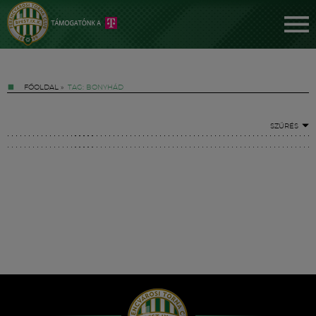
FŐOLDAL
»
TAG: BONYHÁD
SZŰRÉS
Jegyek
FM YouTube +
Hírek