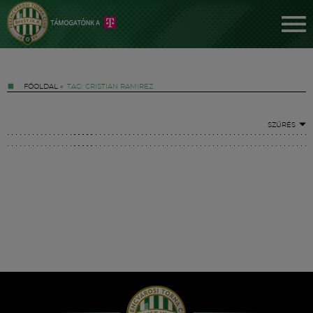
FŐOLDAL
»
TAG: CRISTIAN RAMÍREZ
SZŰRÉS
Jegyek
FM YouTube +
Hírek