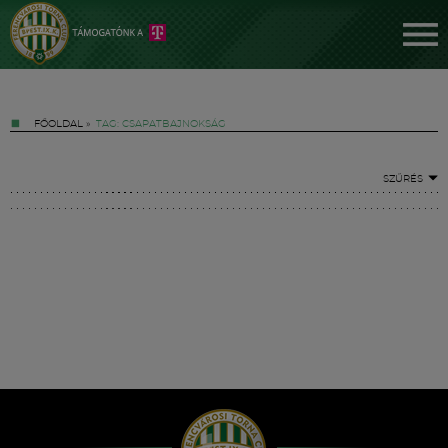
FŐOLDAL
»
TAG: CSAPATBAJNOKSÁG
SZŰRÉS
Jegyek
FM YouTube +
Hírek