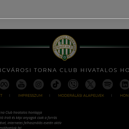
NCVÁROSI TORNA CLUB HIVATALOS H
T
IMPRESSZUM
MODERÁLÁSI ALAPELVEK
HON
rna Club hivatalos honlapja
tó írott és képi anyagok csak a forrás
vel, internetes felhasználás esetén aktív
ználhatóak fel.