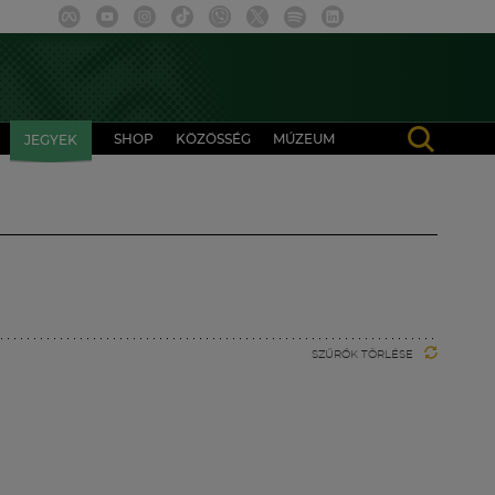
SHOP
KÖZÖSSÉG
MÚZEUM
JEGYEK
SZŰRŐK TÖRLÉSE