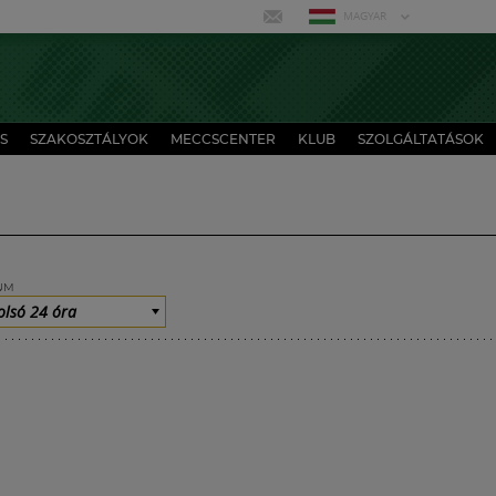
MAGYAR
S
SZAKOSZTÁLYOK
MECCSCENTER
KLUB
SZOLGÁLTATÁSOK
UM
olsó 24 óra