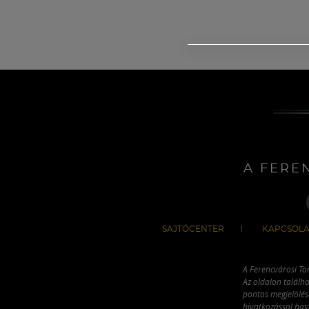
A FERE
SAJTÓCENTER
KAPCSOLA
A Ferencvárosi To
Az oldalon találha
pontos megjelölésé
hivatkozással has