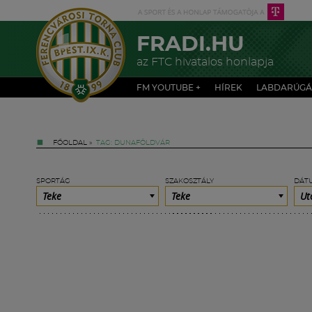
FRADI.HU
az FTC hivatalos honlapja
FM YOUTUBE +
HÍREK
LABDARÚGÁ
FŐOLDAL
»
TAG: DUNAFÖLDVÁR
SPORTÁG
SZAKOSZTÁLY
DÁT
Teke
Teke
Ut