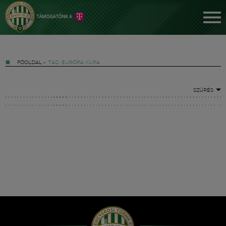
FŐOLDAL
»
TAG: EURÓPA KUPA
SZŰRÉS
Jegyek
FM YouTube +
Hírek