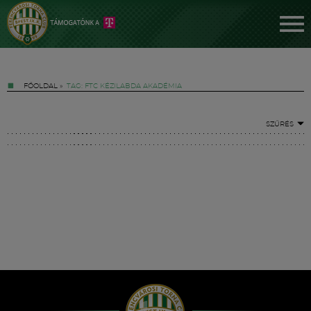
FŐOLDAL
»
TAG: FTC KÉZILABDA AKADÉMIA
SZŰRÉS
Jegyek
FM YouTube +
Hírek