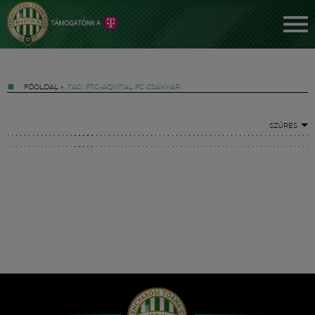
FŐOLDAL
»
TAG: FTC-AQVITAL FC CSÁKVÁR
SZŰRÉS
Jegyek
FM YouTube +
Hírek