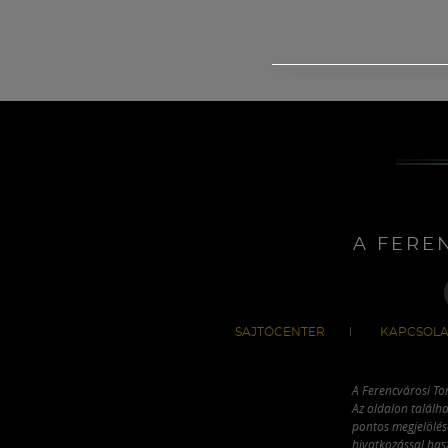
A FERE
SAJTÓCENTER
KAPCSOLA
A Ferencvárosi To
Az oldalon találha
pontos megjelölésé
hivatkozással has