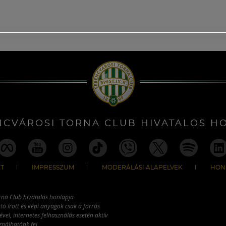
NCVÁROSI TORNA CLUB HIVATALOS H
T
IMPRESSZUM
MODERÁLÁSI ALAPELVEK
HON
rna Club hivatalos honlapja
tó írott és képi anyagok csak a forrás
vel, internetes felhasználás esetén aktív
ználhatóak fel.