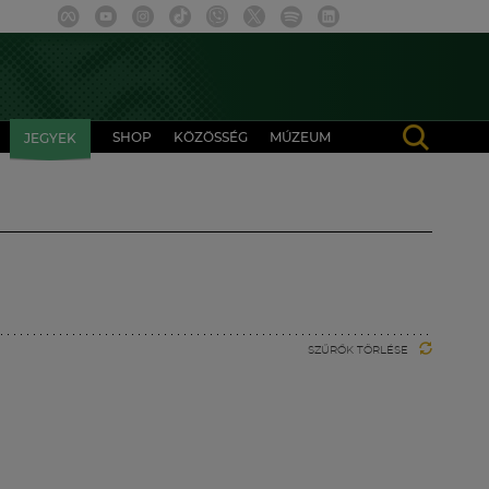
SHOP
KÖZÖSSÉG
MÚZEUM
JEGYEK
SZŰRŐK TÖRLÉSE