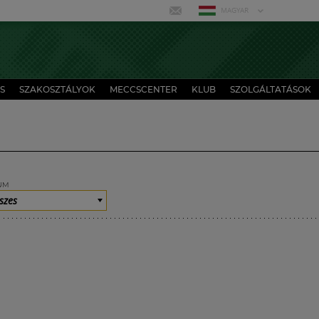
MAGYAR
S
SZAKOSZTÁLYOK
MECCSCENTER
KLUB
SZOLGÁLTATÁSOK
UM
szes