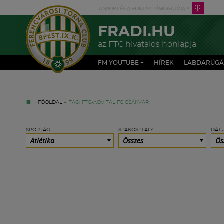
FRADI.HU
az FTC hivatalos honlapja
FM YOUTUBE +
HÍREK
LABDARÚGÁ
FŐOLDAL
»
TAG: FTC-AQVITAL FC CSÁKVÁR
SPORTÁG
SZAKOSZTÁLY
DÁT
Atlétika
Összes
Ös