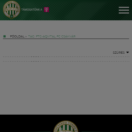
FŐOLDAL
»
TAG: FTC-AQVITAL FC CSÁKVÁR
SZŰRÉS
Jegyek
FM YouTube +
Hírek