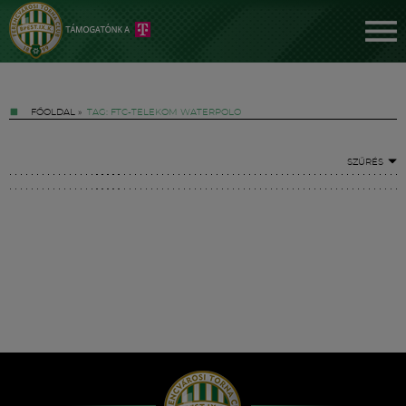
FŐOLDAL
»
TAG: FTC-TELEKOM WATERPOLO
SZŰRÉS
Jegyek
FM YouTube +
Hírek