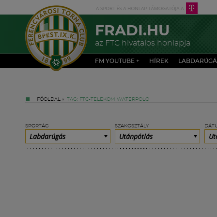
FRADI.HU
az FTC hivatalos honlapja
FM YOUTUBE +
HÍREK
LABDARÚGÁ
FŐOLDAL
»
TAG: FTC-TELEKOM WATERPOLO
SPORTÁG
SZAKOSZTÁLY
DÁT
Labdarúgás
Utánpótlás
Ut