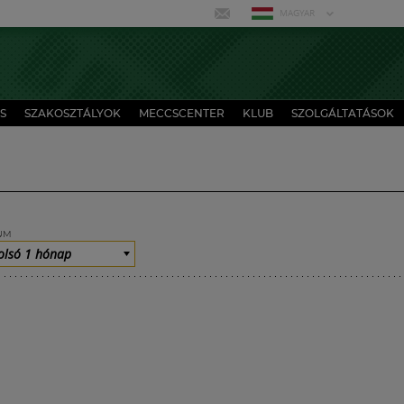
MAGYAR
S
SZAKOSZTÁLYOK
MECCSCENTER
KLUB
SZOLGÁLTATÁSOK
UM
olsó 1 hónap