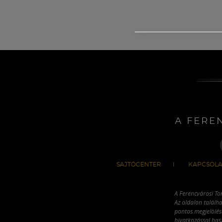
A FERE
SAJTÓCENTER
KAPCSOLA
A Ferencvárosi To
Az oldalon találha
pontos megjelölésé
hivatkozással has