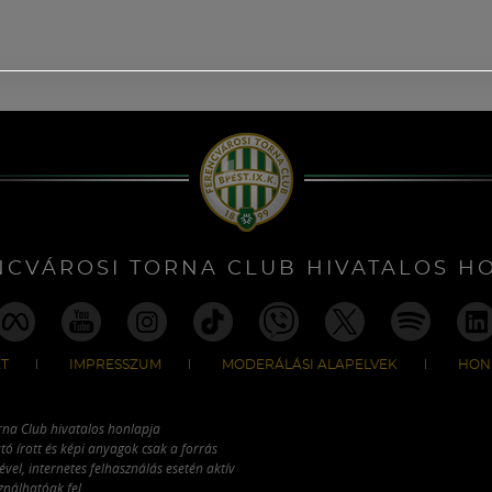
NCVÁROSI TORNA CLUB HIVATALOS H
T
IMPRESSZUM
MODERÁLÁSI ALAPELVEK
HON
rna Club hivatalos honlapja
tó írott és képi anyagok csak a forrás
vel, internetes felhasználás esetén aktív
ználhatóak fel.