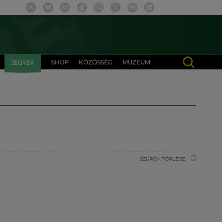
SHOP
KÖZÖSSÉG
MÚZEUM
JEGYEK
SZŰRŐK TÖRLÉSE