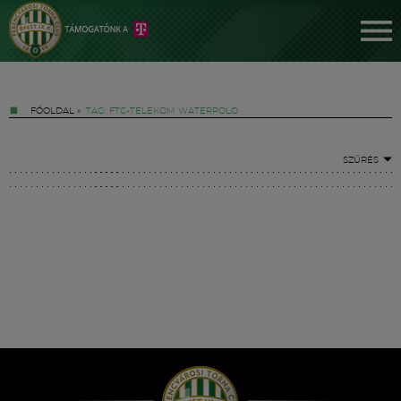
FŐOLDAL
»
TAG: FTC-TELEKOM WATERPOLO
SZŰRÉS
Jegyek
FM YouTube +
Hírek