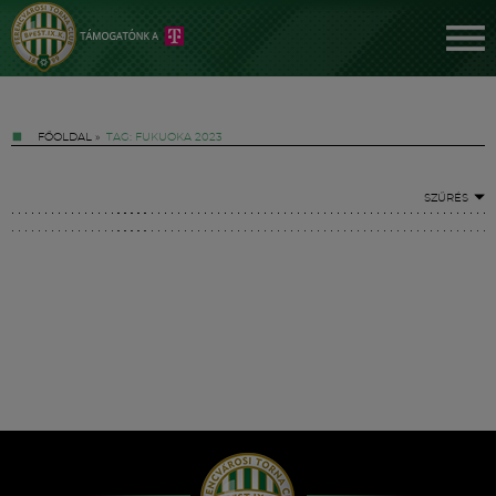
FŐOLDAL
»
TAG: FUKUOKA 2023
SZŰRÉS
Jegyek
FM YouTube +
Hírek