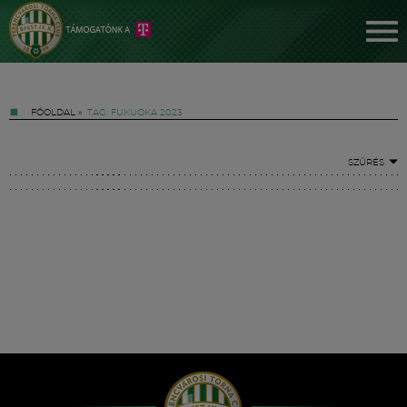
FŐOLDAL
»
TAG: FUKUOKA 2023
SZŰRÉS
Jegyek
FM YouTube +
Hírek