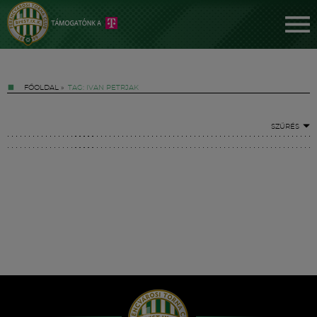
FŐOLDAL
»
TAG: IVAN PETRJAK
SZŰRÉS
Jegyek
FM YouTube +
Hírek