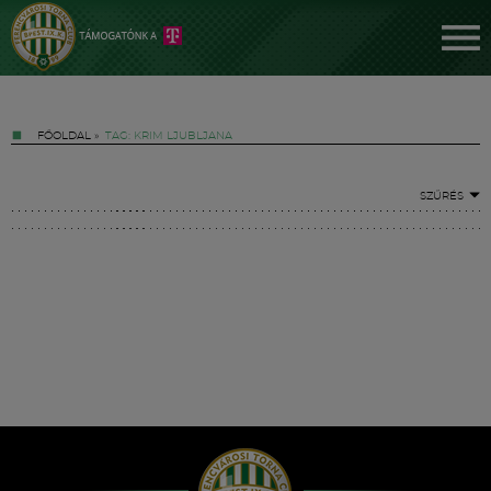
FŐOLDAL
»
TAG: KRIM LJUBLJANA
SZŰRÉS
Jegyek
FM YouTube +
Hírek