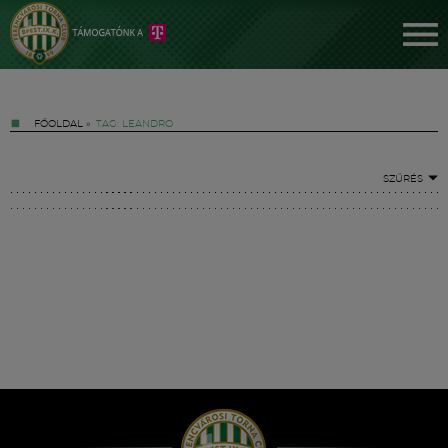
FŐOLDAL
»
TAG: LEANDRO
SZŰRÉS
Jegyek
FM YouTube +
Hírek