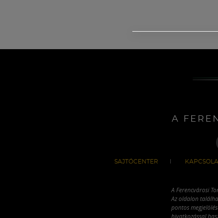
A FERE
SAJTÓCENTER
KAPCSOLA
A Ferencvárosi To
Az oldalon találha
pontos megjelölésé
hivatkozással has