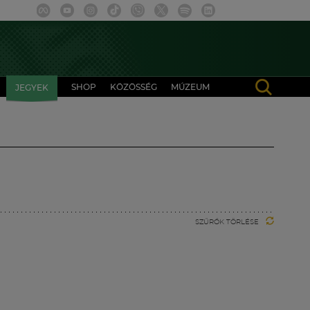
SHOP
KÖZÖSSÉG
MÚZEUM
JEGYEK
SZŰRŐK TÖRLÉSE