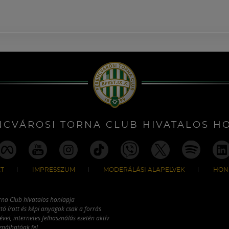
NCVÁROSI TORNA CLUB HIVATALOS H
T
IMPRESSZUM
MODERÁLÁSI ALAPELVEK
HON
rna Club hivatalos honlapja
tó írott és képi anyagok csak a forrás
vel, internetes felhasználás esetén aktív
ználhatóak fel.