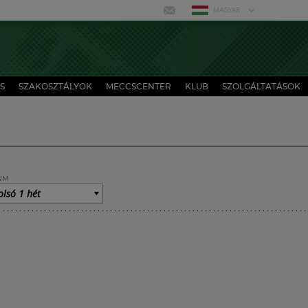
MAGYAR
S
SZAKOSZTÁLYOK
MECCSCENTER
KLUB
SZOLGÁLTATÁSOK
UM
olsó 1 hét