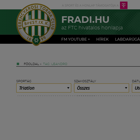
FRADI.HU
az FTC hivatalos honlapja
FM YOUTUBE +
HÍREK
LABDARÚGÁ
FŐOLDAL
»
TAG: LEANDRO
SPORTÁG
SZAKOSZTÁLY
DÁT
Triatlon
Összes
Ut