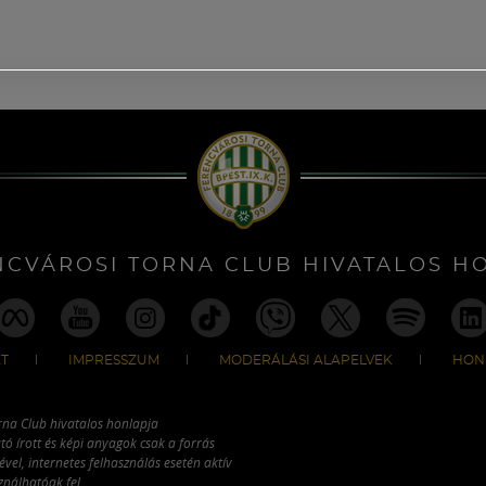
NCVÁROSI TORNA CLUB HIVATALOS H
T
IMPRESSZUM
MODERÁLÁSI ALAPELVEK
HON
rna Club hivatalos honlapja
tó írott és képi anyagok csak a forrás
vel, internetes felhasználás esetén aktív
ználhatóak fel.