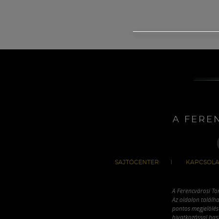
A FERE
SAJTÓCENTER
KAPCSOLA
A Ferencvárosi To
Az oldalon találha
pontos megjelölésé
hivatkozással has