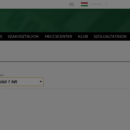
MAGYAR
S
SZAKOSZTÁLYOK
MECCSCENTER
KLUB
SZOLGÁLTATÁSOK
UM
olsó 1 hét