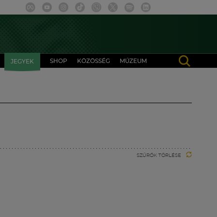
SHOP
KÖZÖSSÉG
MÚZEUM
JEGYEK
SZŰRŐK TÖRLÉSE