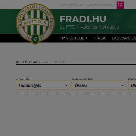
FRADI.HU
az FTC hivatalos honlapja
FM YOUTUBE +
HÍREK
LABDARÚGÁ
FŐOLDAL
»
TAG: LEANDRO
SPORTÁG
SZAKOSZTÁLY
DÁT
Labdarúgás
Összes
Ut