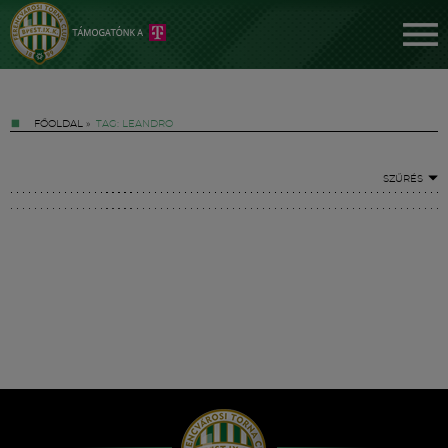
FŐOLDAL
»
TAG: LEANDRO
SZŰRÉS
Jegyek
FM YouTube +
Hírek