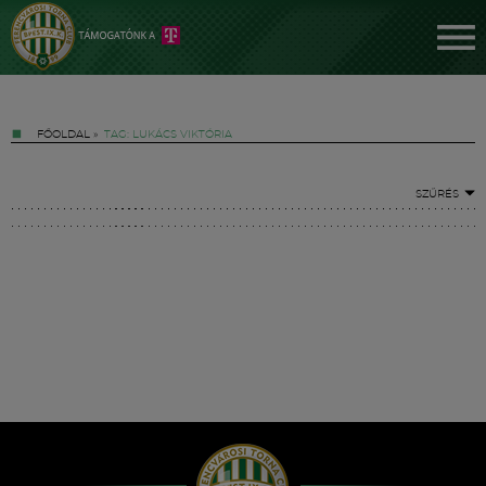
FŐOLDAL
»
TAG: LUKÁCS VIKTÓRIA
SZŰRÉS
Jegyek
FM YouTube +
Hírek