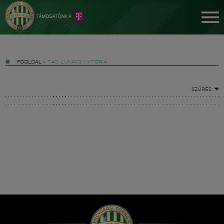
FŐOLDAL
»
TAG: LUKÁCS VIKTÓRIA
SZŰRÉS
Jegyek
FM YouTube +
Hírek