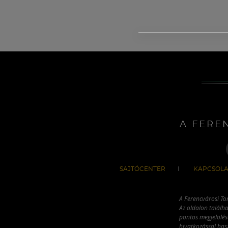
A FERE
SAJTÓCENTER
KAPCSOLA
A Ferencvárosi To
Az oldalon találha
pontos megjelölésé
hivatkozással has