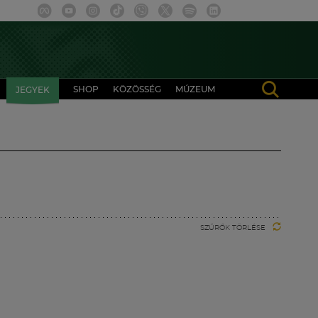
SHOP
KÖZÖSSÉG
MÚZEUM
JEGYEK
SZŰRŐK TÖRLÉSE