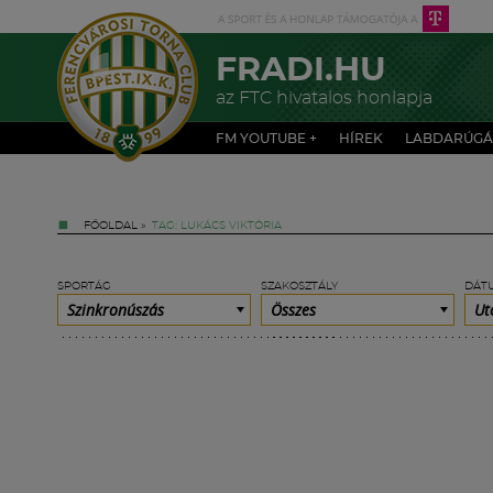
FRADI.HU
az FTC hivatalos honlapja
FM YOUTUBE +
HÍREK
LABDARÚGÁ
FŐOLDAL
»
TAG: LUKÁCS VIKTÓRIA
SPORTÁG
SZAKOSZTÁLY
DÁT
Szinkronúszás
Összes
Ut