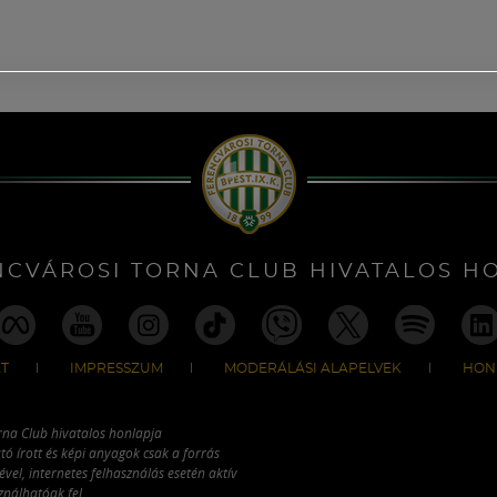
NCVÁROSI TORNA CLUB HIVATALOS H
T
IMPRESSZUM
MODERÁLÁSI ALAPELVEK
HON
rna Club hivatalos honlapja
tó írott és képi anyagok csak a forrás
vel, internetes felhasználás esetén aktív
ználhatóak fel.