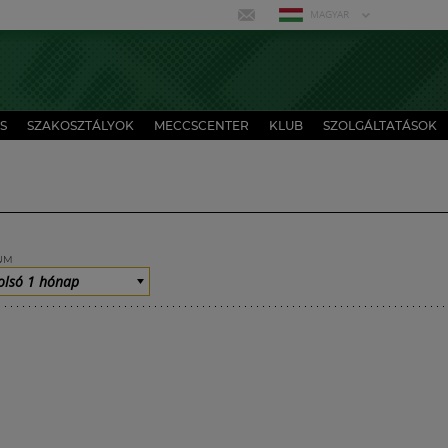
MAGYAR
S
SZAKOSZTÁLYOK
MECCSCENTER
KLUB
SZOLGÁLTATÁSOK
UM
olsó 1 hónap