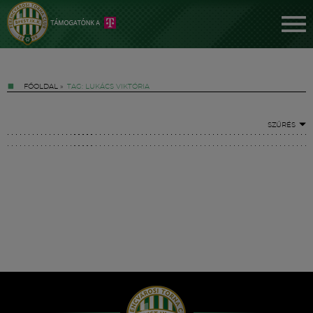
FŐOLDAL
»
TAG: LUKÁCS VIKTÓRIA
SZŰRÉS
Jegyek
FM YouTube +
Hírek