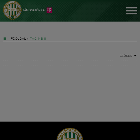
FŐOLDAL
»
TAG: NB II
SZŰRÉS
Jegyek
FM YouTube +
Hírek