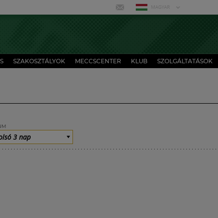
MAGYAR
S
SZAKOSZTÁLYOK
MECCSCENTER
KLUB
SZOLGÁLTATÁSOK
UM
olsó 3 nap