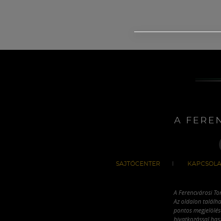
A FERE
SAJTÓCENTER
KAPCSOLA
A Ferencvárosi To
Az oldalon találha
pontos megjelölésé
hivatkozással has