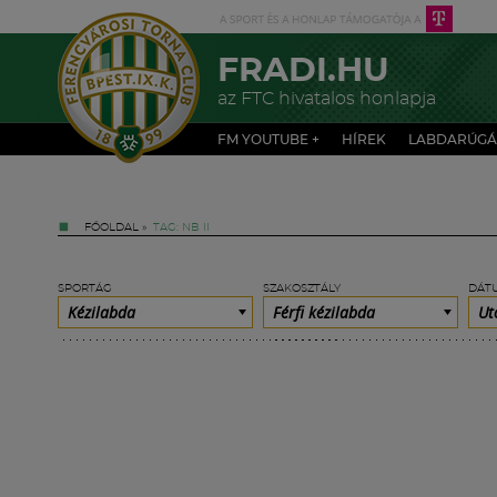
FRADI.HU
az FTC hivatalos honlapja
FM YOUTUBE +
HÍREK
LABDARÚGÁ
FŐOLDAL
»
TAG: NB II
SPORTÁG
SZAKOSZTÁLY
DÁT
Kézilabda
Férfi kézilabda
Ut