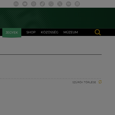
SHOP
KÖZÖSSÉG
MÚZEUM
JEGYEK
SZŰRŐK TÖRLÉSE