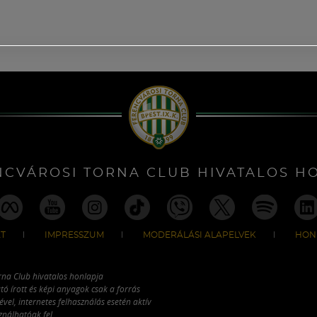
NCVÁROSI TORNA CLUB HIVATALOS H
T
IMPRESSZUM
MODERÁLÁSI ALAPELVEK
HON
rna Club hivatalos honlapja
tó írott és képi anyagok csak a forrás
vel, internetes felhasználás esetén aktív
ználhatóak fel.