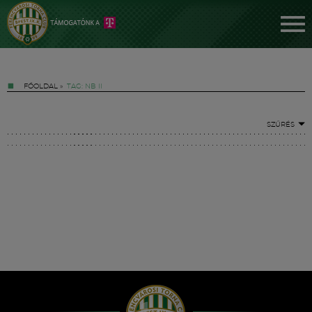
FŐOLDAL
»
TAG: NB II
SZŰRÉS
Jegyek
FM YouTube +
Hírek