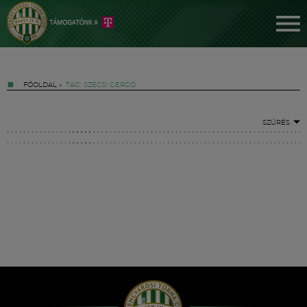
FŐOLDAL
»
TAG: SZÉCSI GERGŐ
SZŰRÉS
Jegyek
FM YouTube +
Hírek