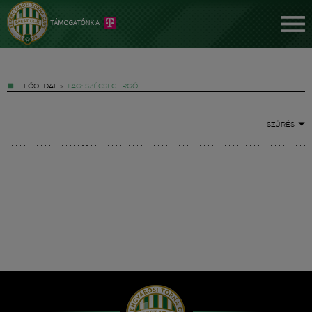
FŐOLDAL
»
TAG: SZÉCSI GERGŐ
SZŰRÉS
Jegyek
FM YouTube +
Hírek