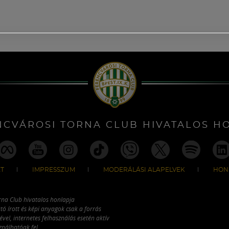
NCVÁROSI TORNA CLUB HIVATALOS H
T
IMPRESSZUM
MODERÁLÁSI ALAPELVEK
HON
rna Club hivatalos honlapja
tó írott és képi anyagok csak a forrás
vel, internetes felhasználás esetén aktív
ználhatóak fel.