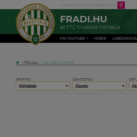
FRADI.HU
az FTC hivatalos honlapja
FM YOUTUBE +
HÍREK
LABDARÚGÁ
FŐOLDAL
»
TAG: SZÉCSI GERGŐ
SPORTÁG
SZAKOSZTÁLY
DÁT
Vízilabda
Összes
Ös