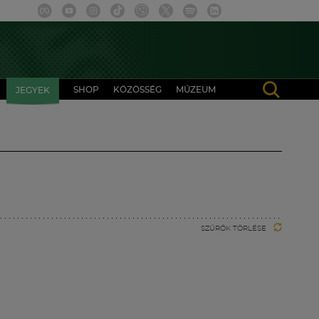
SHOP
KÖZÖSSÉG
MÚZEUM
JEGYEK
SZŰRŐK TÖRLÉSE