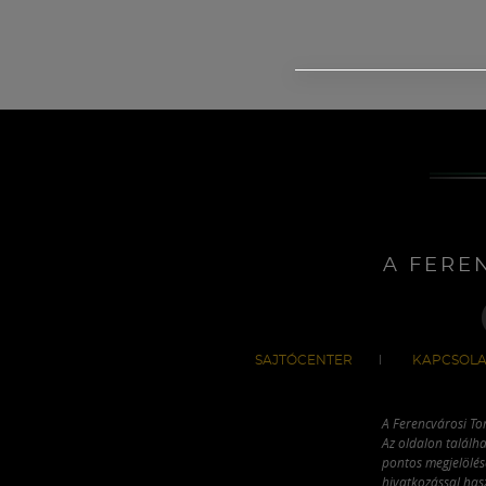
A FERE
SAJTÓCENTER
KAPCSOLA
A Ferencvárosi To
Az oldalon találha
pontos megjelölésé
hivatkozással has