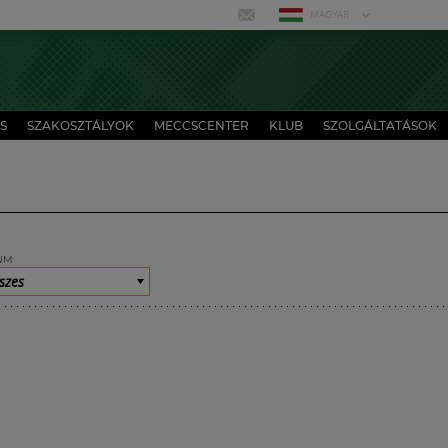
MAGYAR
S
SZAKOSZTÁLYOK
MECCSCENTER
KLUB
SZOLGÁLTATÁSOK
UM
szes