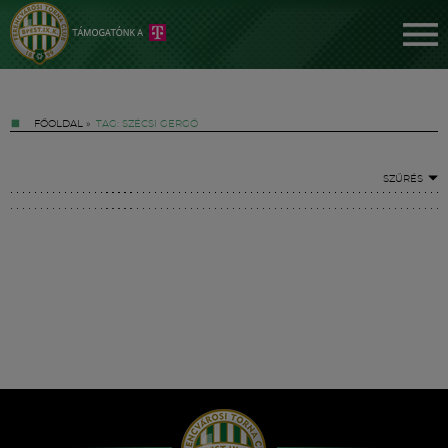
FŐOLDAL
»
TAG: SZÉCSI GERGŐ
SZŰRÉS
Jegyek
FM YouTube +
Hírek