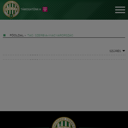
FŐOLDAL
»
TAG: SZERBIA-MAGYARORSZÁG
SZŰRÉS
Jegyek
FM YouTube +
Hírek