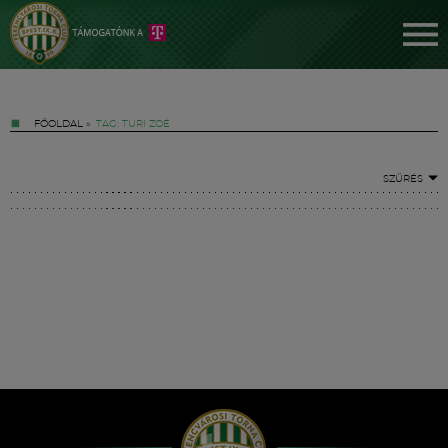
FŐOLDAL
»
TAG: TURI ZOÉ
SZŰRÉS
Jegyek
FM YouTube +
Hírek