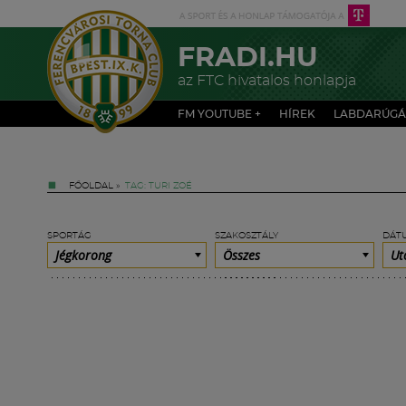
FRADI.HU
az FTC hivatalos honlapja
FM YOUTUBE +
HÍREK
LABDARÚGÁ
FŐOLDAL
»
TAG: TURI ZOÉ
SPORTÁG
SZAKOSZTÁLY
DÁT
Jégkorong
Összes
Ut