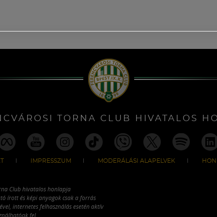
NCVÁROSI TORNA CLUB HIVATALOS H
T
IMPRESSZUM
MODERÁLÁSI ALAPELVEK
HON
rna Club hivatalos honlapja
tó írott és képi anyagok csak a forrás
vel, internetes felhasználás esetén aktív
ználhatóak fel.