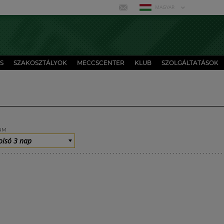
MAGYAR
S
SZAKOSZTÁLYOK
MECCSCENTER
KLUB
SZOLGÁLTATÁSOK
UM
olsó 3 nap