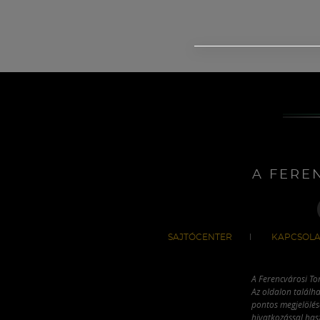
A FERE
SAJTÓCENTER
KAPCSOLA
A Ferencvárosi To
Az oldalon találha
pontos megjelölésé
hivatkozással has