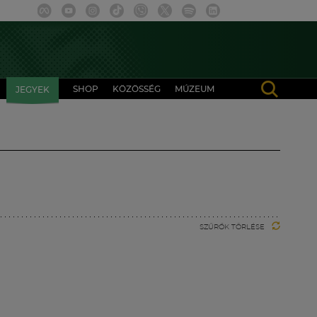
SHOP
KÖZÖSSÉG
MÚZEUM
JEGYEK
SZŰRŐK TÖRLÉSE