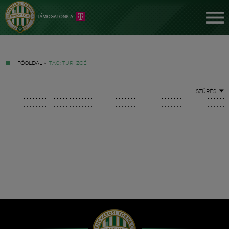
FŐOLDAL
»
TAG: TURI ZOÉ
SZŰRÉS
Jegyek
FM YouTube +
Hírek