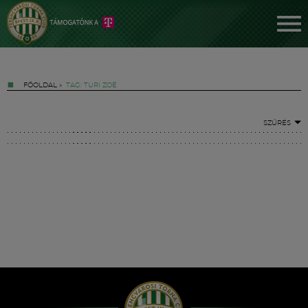
FŐOLDAL
»
TAG: TURI ZOÉ
SZŰRÉS
Jegyek
FM YouTube +
Hírek