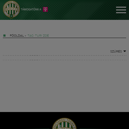
FŐOLDAL
»
TAG: TURI ZOÉ
SZŰRÉS
Jegyek
FM YouTube +
Hírek