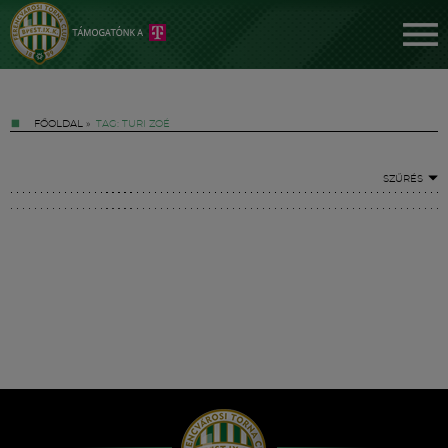
FŐOLDAL
»
TAG: TURI ZOÉ
SZŰRÉS
Jegyek
FM YouTube +
Hírek