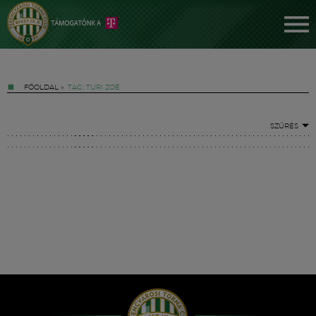
FŐOLDAL
»
TAG: TURI ZOÉ
SZŰRÉS
Jegyek
FM YouTube +
Hírek