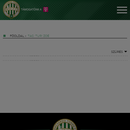
FŐOLDAL
»
TAG: TURI ZOÉ
SZŰRÉS
Jegyek
FM YouTube +
Hírek