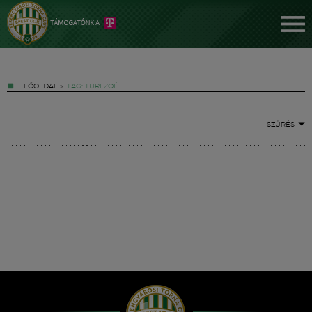
FŐOLDAL
»
TAG: TURI ZOÉ
SZŰRÉS
Jegyek
FM YouTube +
Hírek