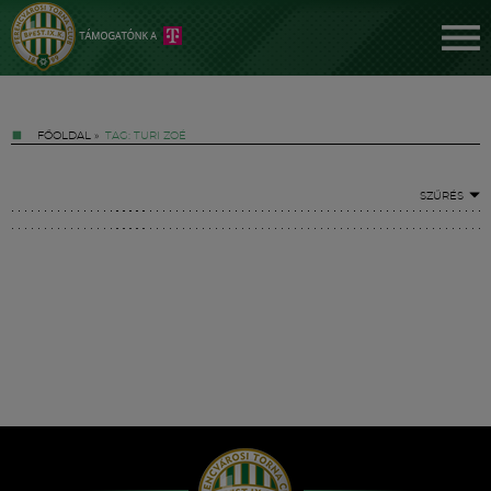
FŐOLDAL
»
TAG: TURI ZOÉ
SZŰRÉS
Jegyek
FM YouTube +
Hírek