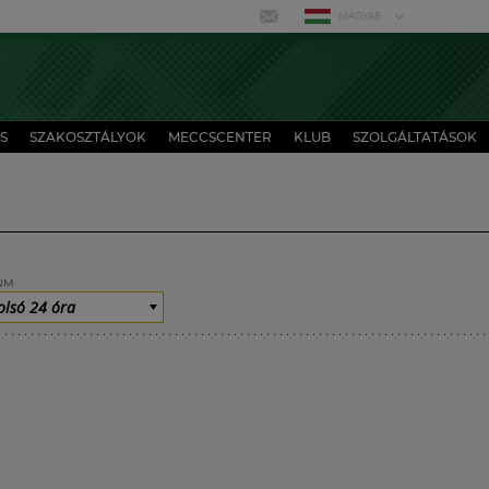
MAGYAR
S
SZAKOSZTÁLYOK
MECCSCENTER
KLUB
SZOLGÁLTATÁSOK
UM
olsó 24 óra