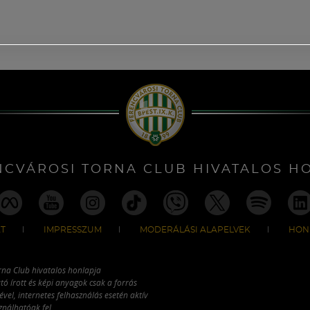
NCVÁROSI TORNA CLUB HIVATALOS H
T
IMPRESSZUM
MODERÁLÁSI ALAPELVEK
HON
rna Club hivatalos honlapja
tó írott és képi anyagok csak a forrás
vel, internetes felhasználás esetén aktív
ználhatóak fel.