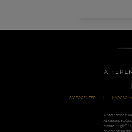
A FERE
SAJTÓCENTER
KAPCSOLA
A Ferencvárosi To
Az oldalon találha
pontos megjelölésé
hivatkozással has