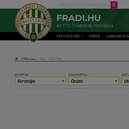
FRADI.HU
az FTC hivatalos honlapja
FM YOUTUBE +
HÍREK
LABDARÚGÁ
FŐOLDAL
»
TAG: TURI ZOÉ
SPORTÁG
SZAKOSZTÁLY
DÁT
Korcsolya
Összes
Ut