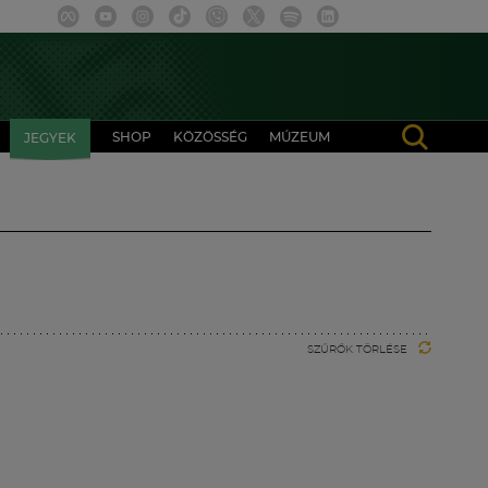
SHOP
KÖZÖSSÉG
MÚZEUM
JEGYEK
SZŰRŐK TÖRLÉSE