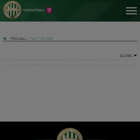
FŐOLDAL
»
TAG: TURI ZOÉ
SZŰRÉS
Jegyek
FM YouTube +
Hírek